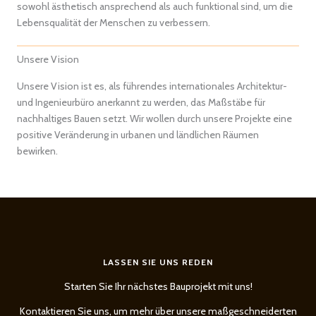
sowohl ästhetisch ansprechend als auch funktional sind, um die
Lebensqualität der Menschen zu verbessern.
Unsere Vision
Unsere Vision ist es, als führendes internationales Architektur-
und Ingenieurbüro anerkannt zu werden, das Maßstäbe für
nachhaltiges Bauen setzt. Wir wollen durch unsere Projekte eine
positive Veränderung in urbanen und ländlichen Räumen
bewirken.
LASSEN SIE UNS REDEN
Starten Sie Ihr nächstes Bauprojekt mit uns!
Kontaktieren Sie uns, um mehr über unsere maßgeschneiderten